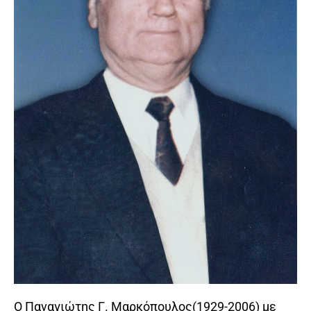
Ο Παναγιώτης Γ. Μαρκόπουλος(1929-2006) με