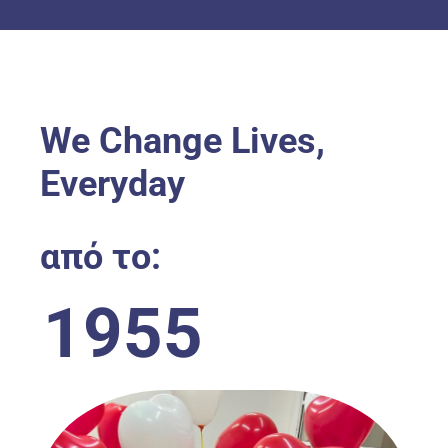
We Change Lives,
Everyday
από το:
195
5