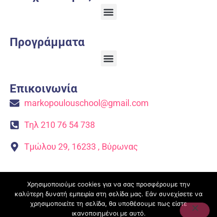
Προγράμματα
Επικοινωνία
markopoulouschool@gmail.com
Τηλ 210 76 54 738
Τμώλου 29, 16233 , Βύρωνας
markopoulou-school.gr is developed and SEO
Χρησιμοποιούμε cookies για να σας προσφέρουμε την
Optimised with
❤
by
CreativeOptions.eu
καλύτερη δυνατή εμπειρία στη σελίδα μας. Εάν συνεχίσετε να
χρησιμοποιείτε τη σελίδα, θα υποθέσουμε πως είστε
ικανοποιημένοι με αυτό.